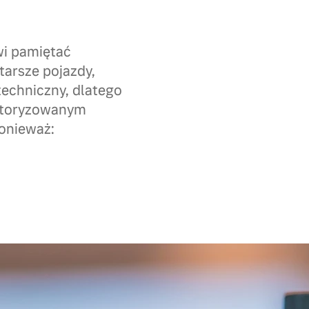
wi pamiętać
tarsze pojazdy,
techniczny, dlatego
autoryzowanym
onieważ: