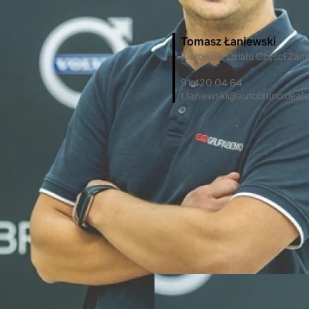
Tomasz Łaniewski
Kierownik Działu Części Zam
91 420 04 64
t.laniewski@autobruno.deale