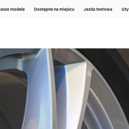
asze modele
Dostępne na miejscu
Jazda testowa
Uży