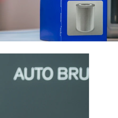
cesoriów Volvo,
 są do Waszej