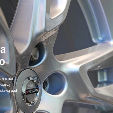
ia
o
je u nas!
zajrzyj
dostawą pod