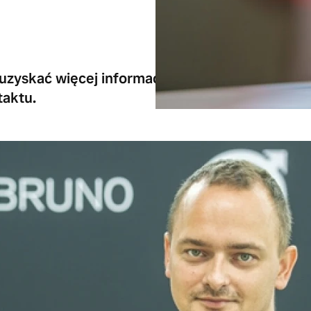
 uzyskać więcej informacji na temat części i ak
aktu.
Nasi Doradcy
dyspozycji