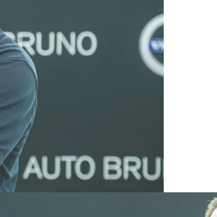
iennych
rvolvo.pl