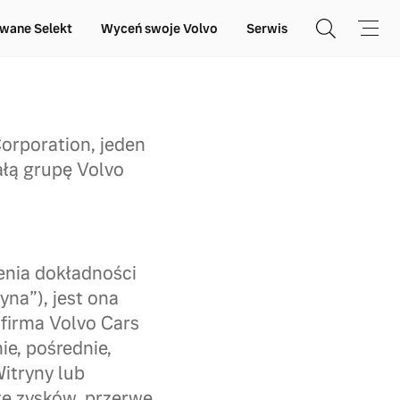
wane Selekt
Wyceń swoje Volvo
Serwis
orporation, jeden
łą grupę Volvo
enia dokładności
yna”), jest ona
firma Volvo Cars
e, pośrednie,
Witryny lub
tę zysków, przerwę