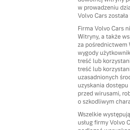
w prowadzeniu dział
Volvo Cars została
Firma Volvo Cars n
Witryny, a także w
za pośrednictwem W
wygody użytkownika
treść lub korzystan
treść lub korzysta
uzasadnionych środ
uzyskania dostępu 
przed wirusami, ro
o szkodliwym chara
Wszelkie występują
usług firmy Volvo