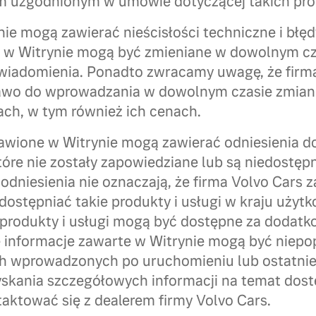
 uzgodnionym w umowie dotyczącej takich pro
ie mogą zawierać nieścisłości techniczne i błęd
e w Witrynie mogą być zmieniane w dowolnym cz
wiadomienia. Ponadto zwracamy uwagę, że firm
rawo do wprowadzania w dowolnym czasie zmian
ach, w tym również ich cenach.
awione w Witrynie mogą zawierać odniesienia d
tóre nie zostały zapowiedziane lub są niedostęp
odniesienia nie oznaczają, że firma Volvo Cars 
dostępniać takie produkty i usługi w kraju uży
 produkty i usługi mogą być dostępne za dodatko
e informacje zawarte w Witrynie mogą być nie
 wprowadzonych po uruchomieniu lub ostatniej 
yskania szczegółowych informacji na temat do
taktować się z dealerem firmy Volvo Cars.