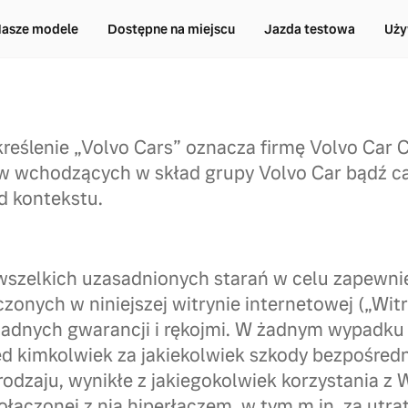
asze modele
Dostępne na miejscu
Jazda testowa
Uży
reślenie „Volvo Cars” oznacza firmę Volvo Car C
w wchodzących w skład grupy Volvo Car bądź ca
d kontekstu.
wszelkich uzasadnionych starań w celu zapewni
zonych w niniejszej witrynie internetowej („Witr
adnych gwarancji i rękojmi. W żadnym wypadku 
d kimkolwiek za jakiekolwiek szkody bezpośredni
odzaju, wynikłe z jakiegokolwiek korzystania z 
ołączonej z nią hiperłączem, w tym m.in. za utra