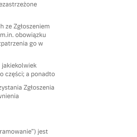
iezastrzeżone
ch ze Zgłoszeniem
 m.in. obowiązku
zpatrzenia go w
 jakiekolwiek
go części; a ponadto
ystania Zgłoszenia
wnienia
ramowanie”) jest