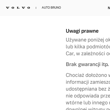
N
AUTO BRUNO
Uwagi prawne
Używane poniżej ok
lub kilka podmiotó
Car, w zależności o
Brak gwarancji itp.
Chociaż dołożono 
informacji zamieszc
udostępniana bez ż
nie odpowiada prze
wtórne lub innego r
dowolnej witryny p