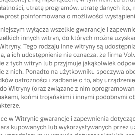
alności, utratę programów, utratę danych itp., n
 wprost poinformowana o możliwości wystąpienia
iniejszym wyłącza wszelkie gwarancje i zapewni
szelkich innych witryn, do których można uzyska
itryny. Tego rodzaju inne witryny są udostępni
, a ich udostępnienie nie oznacza, że firma Vol
ie z tych witryn lub przyjmuje jakąkolwiek odpo
nie z nich. Ponadto na użytkowniku spoczywa ob
ków ostrożności i zadbanie o to, aby urządzeni
do Witryny (oraz związane z nim oprogramowani
bakami, końmi trojańskimi i innymi podobnymi o
kterze.
ce w Witrynie gwarancje i zapewnienia dotyczą
 Cars kupowanych lub wykorzystywanych przez 