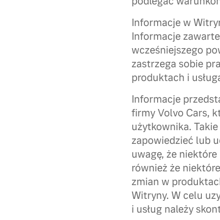
podlegać warunkom
Informacje w Witryn
Informacje zawart
wcześniejszego po
zastrzega sobie p
produktach i usług
Informacje przedst
firmy Volvo Cars, k
użytkownika. Takie 
zapowiedzieć lub u
uwagę, że niektóre
również że niektór
zmian w produktach
Witryny. W celu uz
i usług należy skon