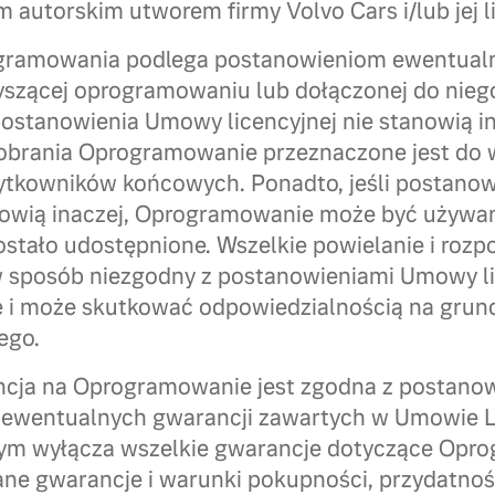
autorskim utworem firmy Volvo Cars i/lub jej 
ogramowania podlega postanowieniom ewentua
zyszącej oprogramowaniu lub dołączonej do nie
 postanowienia Umowy licencyjnej nie stanowią in
obrania Oprogramowanie przeznaczone jest do 
żytkowników końcowych. Ponadto, jeśli postan
anowią inaczej, Oprogramowanie może być używa
ostało udostępnione. Wszelkie powielanie i roz
sposób niezgodny z postanowieniami Umowy lic
 i może skutkować odpowiedzialnością na grun
ego.
cja na Oprogramowanie jest zgodna z postan
z ewentualnych gwarancji zawartych w Umowie L
szym wyłącza wszelkie gwarancje dotyczące Opr
ne gwarancje i warunki pokupności, przydatnoś