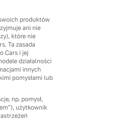
 swoich produktów
zyjmuje ani nie
zy), które nie
rs. Ta zasada
 Cars i jej
modele działalności
rmacjami innych
akimi pomysłami lub
cje, np. pomysł,
iem”), użytkownik
zastrzeżeń