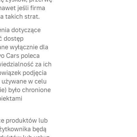
awet jeśli firma
 takich strat.
enia dotyczące
ć dostęp
ane wyłącznie dla
vo Cars poleca
wiedzialność za ich
owiązek podjęcia
e używane w celu
e) było chronione
biektami
ce produktów lub
użytkownika będą