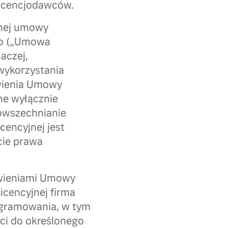
licencjodawców.
lnej umowy
go („Umowa
aczej,
wykorzystania
owienia Umowy
ne wyłącznie
powszechnianie
encyjnej jest
cie prawa
owieniami Umowy
icencyjnej firma
ogramowania, w tym
ci do określonego