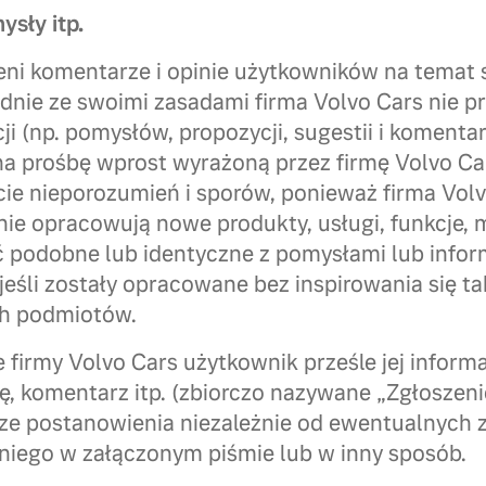
sły itp.
eni komentarze i opinie użytkowników na temat
dnie ze swoimi zasadami firma Volvo Cars nie pr
ji (np. pomysłów, propozycji, sugestii i komentar
na prośbę wprost wyrażoną przez firmę Volvo Ca
ie nieporozumień i sporów, ponieważ firma Volvo
ie opracowują nowe produkty, usługi, funkcje, 
yć podobne lub identyczne z pomysłami lub info
eśli zostały opracowane bez inspirowania się t
ch podmiotów.
 firmy Volvo Cars użytkownik prześle jej informa
ię, komentarz itp. (zbiorczo nazywane „Zgłoszen
ze postanowienia niezależnie od ewentualnych 
niego w załączonym piśmie lub w inny sposób.