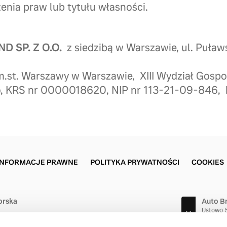
enia praw lub tytułu własności.
D SP. Z O.O.
z siedzibą w Warszawie, ul. Puła
m.st. Warszawy w Warszawie, XIII Wydział Gosp
, KRS nr 0000018620, NIP nr 113-21-09-846, 
INFORMACJE PRAWNE
POLITYKA PRYWATNOŚCI
COOKIES
orska
Auto B
Ustowo 
70-001 