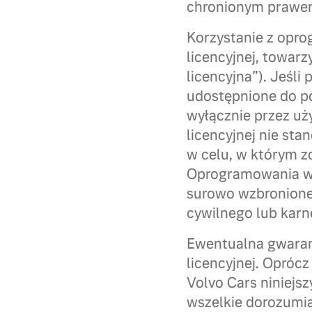
chronionym prawem 
Korzystanie z opr
licencyjnej, towar
licencyjna”). Jeśli
udostępnione do p
wyłącznie przez u
licencyjnej nie st
w celu, w którym z
Oprogramowania w 
surowo wzbronione
cywilnego lub karn
Ewentualna gwaran
licencyjnej. Opróc
Volvo Cars niniej
wszelkie dorozumia