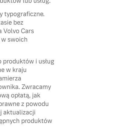
duktów lub usług.
y typograficzne.
asie bez
a Volvo Cars
 w swoich
o produktów i usług
ne w kraju
zamierza
tkownika. Zwracamy
wą opłatą, jak
poprawne z powodu
aktualizacji
stępnych produktów