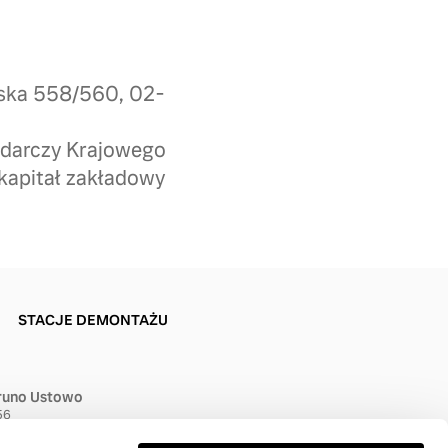
wska 558/560, 02-
odarczy Krajowego
kapitał zakładowy
STACJE DEMONTAŻU
runo Ustowo
56
Szczecin