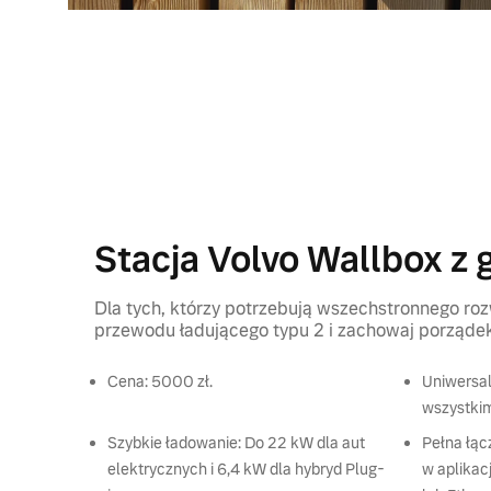
Stacja Volvo Wallbox z
Dla tych, którzy potrzebują wszechstronnego ro
przewodu ładującego typu 2 i zachowaj porząde
Cena: 5000 zł.
Uniwersal
wszystkim
Szybkie ładowanie: Do 22 kW dla aut
Pełna łąc
elektrycznych i 6,4 kW dla hybryd Plug-
w aplikacj