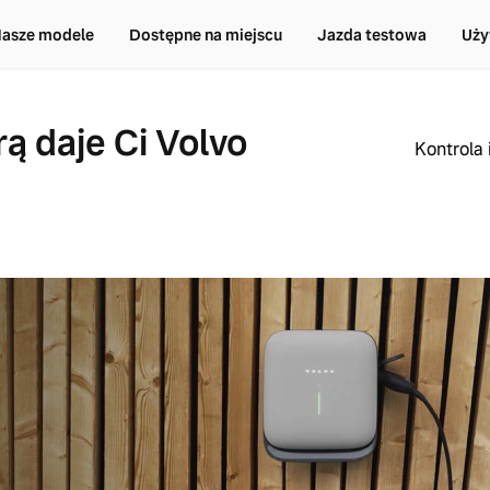
asze modele
Dostępne na miejscu
Jazda testowa
Uży
rą daje Ci Volvo
Kontrola 