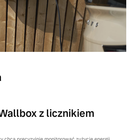
a
Wallbox z licznikiem
zy chcą precyzyjnie monitorować zużycie energii