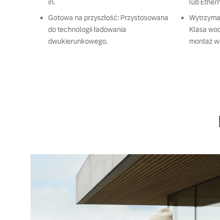
in.
lub Ethern
Gotowa na przyszłość: Przystosowana
Wytrzyma
do technologii ładowania
Klasa wo
dwukierunkowego.
montaż we