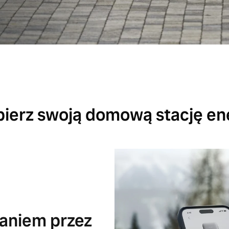
ierz swoją domową stację ene
waniem przez