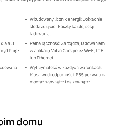
Wbudowany licznik energii: Dokładnie
śledź zużycie i koszty każdej sesji
ładowania.
 dla aut
Pełna łączność: Zarządzaj ładowaniem
ybryd Plug-
w aplikacji Volvo Cars przez Wi-Fi, LTE
lub Ethernet.
stosowana
Wytrzymałość w każdych warunkach:
Klasa wodoodporności IP55 pozwala na
montaż wewnątrz i na zewnątrz.
woim domu