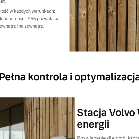
et.
łość w każdych warunkach:
doodporności IP55 pozwala na
wnątrz i na zewnątrz.
Pełna kontrola i optymalizacj
Stacja Volvo 
energii
Rozwiązanie dla tych, któr