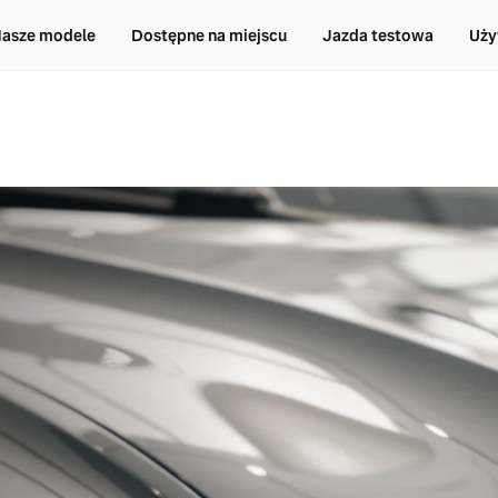
asze modele
Dostępne na miejscu
Jazda testowa
Uży