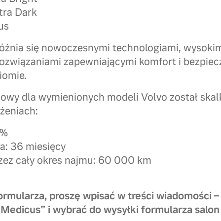
tra Dark
us
różnia się nowoczesnymi technologiami, wysok
rozwiązaniami zapewniającymi komfort i bezpie
iomie.
owy dla wymienionych modeli Volvo został skal
żeniach:
0%
ia: 36 miesięcy
przez cały okres najmu: 60 000 km
formularza, proszę wpisać w treści wiadomości
a Medicus” i wybrać do wysyłki formularza sa