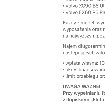
• Volvo XC90 B5 Ul
• Volvo EX60 P6 Pl
Każdy z modeli wy
wyposażenia oraz 
na najwyższym poz
Najem długotermin
następujących zało
• wpłata własna: 1
• okres finansowan
• limit przebiegu 
UWAGA WAŻNE!
Przy wypełnianiu 
z dopiskiem „Flot