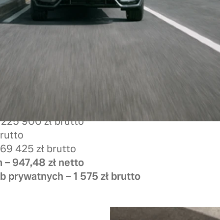
ra Dark
 225 900 zł brutto
brutto
169 425 zł brutto
m – 947,48 zł netto
b prywatnych – 1 575 zł brutto