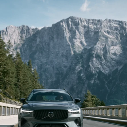
Zamów ofertę
Volvo XC60 B
Kliknij