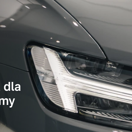
 dla
rmy