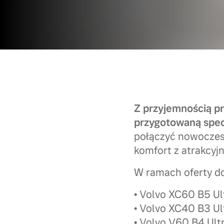
Z przyjemnością p
przygotowaną spec
połączyć nowoczes
komfort z atrakcyj
W ramach oferty d
• Volvo XC60 B5 Ul
• Volvo XC40 B3 Ul
• Volvo V60 B4 Ult