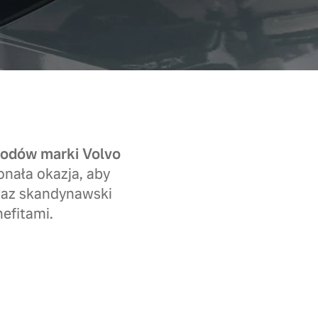
hodów marki Volvo
nała okazja, aby
raz skandynawski
efitami.