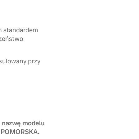
im standardem
czeństwo
kulowany przy
 – nazwę modelu
lon POMORSKA.