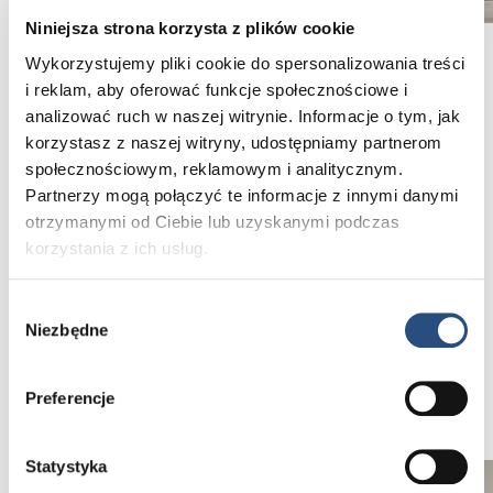
Niniejsza strona korzysta z plików cookie
Volvo V60 B4 Ultra Dark
Wykorzystujemy pliki cookie do spersonalizowania treści
i reklam, aby oferować funkcje społecznościowe i
Cena katalogowa – 261 100 zł brutto
analizować ruch w naszej witrynie. Informacje o tym, jak
Rabat – 65 275 zł brutto
korzystasz z naszej witryny, udostępniamy partnerom
Cena po rabacie – 195 825 zł brutto
społecznościowym, reklamowym i analitycznym.
Rata najmu dla firm – 1 152,16 zł netto
Partnerzy mogą połączyć te informacje z innymi danymi
Rata najmu dla osób prywatnych – 1 893 zł brutto
otrzymanymi od Ciebie lub uzyskanymi podczas
korzystania z ich usług.
Zamów ofertę
Wybór
Volvo V60 B4 Ultra Dark
Niezbędne
zgody
Kliknij
Preferencje
Statystyka