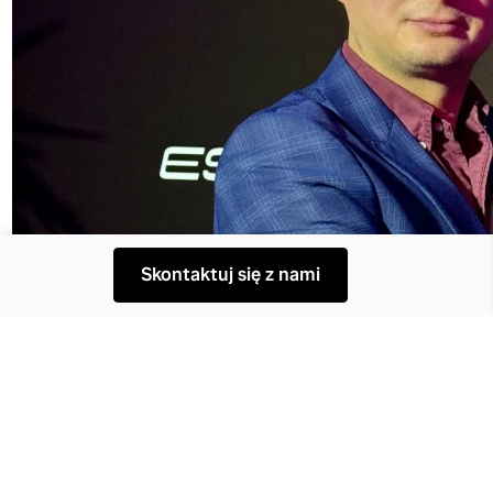
Skontaktuj się z nami
KONTAKT
O NAS
INFORMACJE PRAWNE
POLITYKA PRYWATNOŚCI
COOKIES
STACJE DEMONTAŻU
Auto Bruno Pomorska
Pomorska 115B
70-812 Szczecin