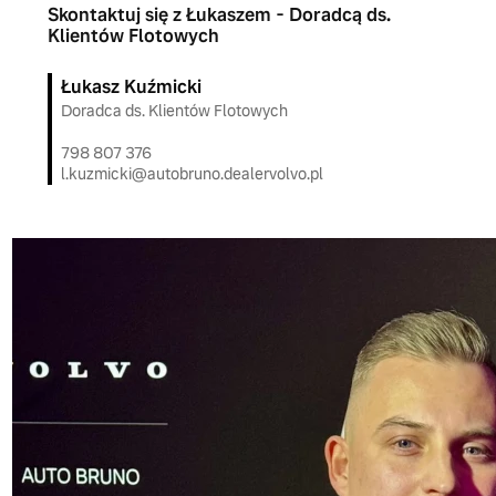
Skontaktuj się z Łukaszem - Doradcą ds.
Klientów Flotowych
Łukasz Kuźmicki
Doradca ds. Klientów Flotowych
798 807 376
l.kuzmicki@autobruno.dealervolvo.pl