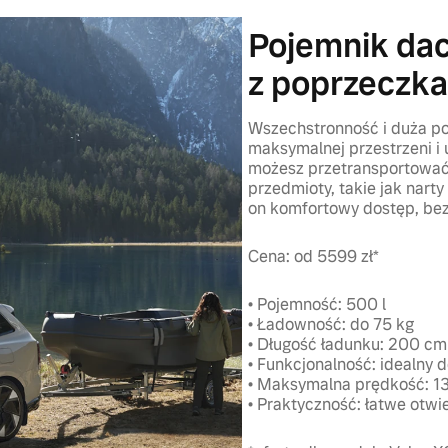
Pojemnik da
z poprzeczk
Wszechstronność i duża po
maksymalnej przestrzeni i
możesz przetransportować 
przedmioty, takie jak nar
on komfortowy dostęp, bez
Cena: od 5599 zł*
• Pojemność: 500 l
• Ładowność: do 75 kg
• Długość ładunku: 200 c
• Funkcjonalność: idealny
• Maksymalna prędkość: 1
• Praktyczność: łatwe otwi