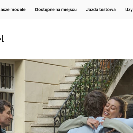
asze modele
Dostępne na miejscu
Jazda testowa
Uży
l