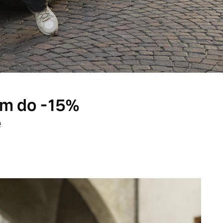
tem do -15%
e