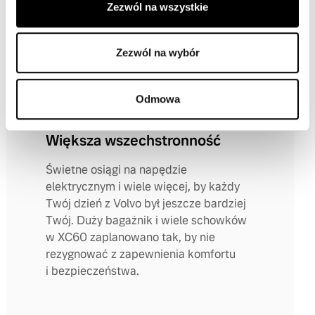
w codziennych wyjazdach i bardziej
Zezwól na wszystkie
zrównoważone podróżowanie. Płynna
i intuicyjna jazda dzięki ulepszonemu
Zezwól na wybór
prowadzeniu jednym pedałem.
Odmowa
Większa wszechstronność
Świetne osiągi na napędzie
elektrycznym i wiele więcej, by każdy
Twój dzień z Volvo był jeszcze bardziej
Twój. Duży bagażnik i wiele schowków
w XC60 zaplanowano tak, by nie
rezygnować z zapewnienia komfortu
i bezpieczeństwa.