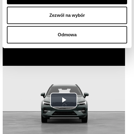
dostępowi do informacji wyświetlanych
przez wyświetlacz przezierny.
Zezwól na wybór
Odmowa
To co dla Ciebie najważniejsze
Play
Video