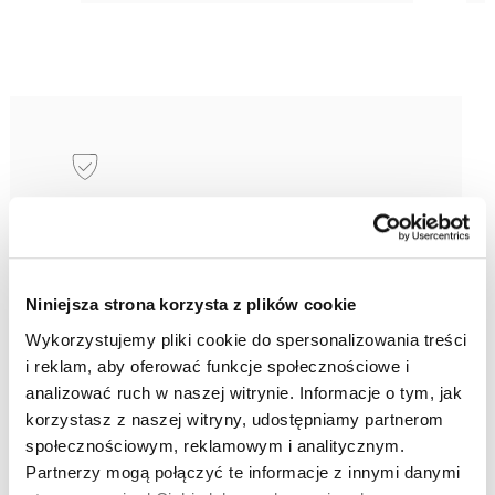
Osiągi w służbie
bezpieczeństwa
Płynność, intuicyjność i dynamikę jazdy
Niniejsza strona korzysta z plików cookie
uzupełniają zaawansowane funkcje
Wykorzystujemy pliki cookie do spersonalizowania treści
bezpieczeństwa, dbające nie tylko
i reklam, aby oferować funkcje społecznościowe i
o Ciebie i Twoich pasażerów, ale
analizować ruch w naszej witrynie. Informacje o tym, jak
również o innych uczestników ruchu.
korzystasz z naszej witryny, udostępniamy partnerom
społecznościowym, reklamowym i analitycznym.
Partnerzy mogą połączyć te informacje z innymi danymi